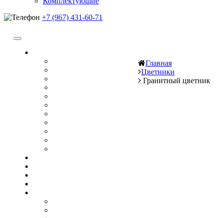
Комплектующие
+7 (967) 431-60-71
Памятники
Вертикальные
Главная
Горизонтальные
Цветники
Прямоугольные
Гранитный цветник
Двойные
Кресты
Элитные
Комплексы (комплекты)
Гранитный композит
Керамогранит
Металлокерамика
Памятники из мрамора
Цоколя
Плитка
Оградки
Цветники
Столики и лавочки
Каменные
Лавочки