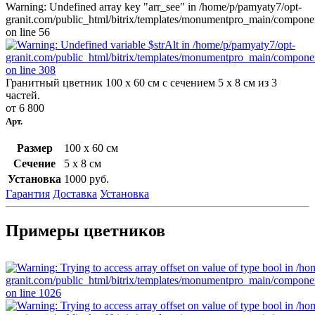
Warning: Undefined array key "arr_see" in /home/p/pamyaty7/opt-
granit.com/public_html/bitrix/templates/monumentpro_main/component
on line 56
Гранитный цветник 100 х 60 см с сечением 5 х 8 см из 3
частей.
от
6 800
Арт.
В корзину
Размер
100 х 60 см
Сечение
5 х 8 см
Установка
1000 руб.
Гарантия
Доставка
Установка
Примеры цветников