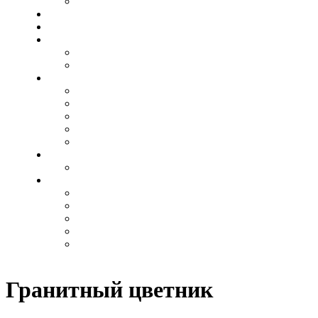
Металлические
Лампадки и вазы
Таблички
Декор для памятников
Акрил
Бронза
Гравировка
Шрифты
Иконы
Ангелы
Свеча
Военные
Гравировка на памятнике
Гравировка на памятнике
Комплектующие
Вазы
Декоратив
Лавки и столы из камня
Тротуарная плитка
Цокольные ограждения
Гранитный цветник