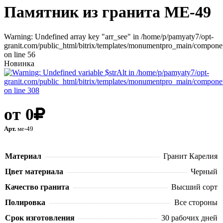
Памятник из гранита ME-49
Warning: Undefined array key "arr_see" in /home/p/pamyaty7/opt-
granit.com/public_html/bitrix/templates/monumentpro_main/component
on line 56
Новинка
от
0
Арт.
ме-49
В корзину
Материал
Гранит Карелия
Цвет материала
Черный
Качество гранита
Высший сорт
Полировка
Все стороны
Срок изготовления
30 рабочих дней