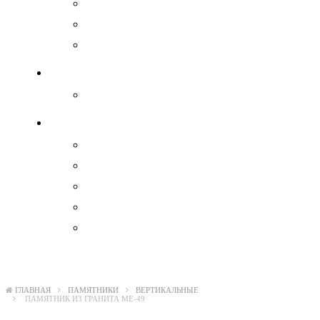
Ангелы
Свеча
Военные
Гравировка на памятнике
Гравировка на памятнике
Комплектующие
Вазы
Декоратив
Лавки и столы из камня
Тротуарная плитка
Цокольные ограждения
ГЛАВНАЯ
ПАМЯТНИКИ
ВЕРТИКАЛЬНЫЕ
ПАМЯТНИК ИЗ ГРАНИТА ME-49