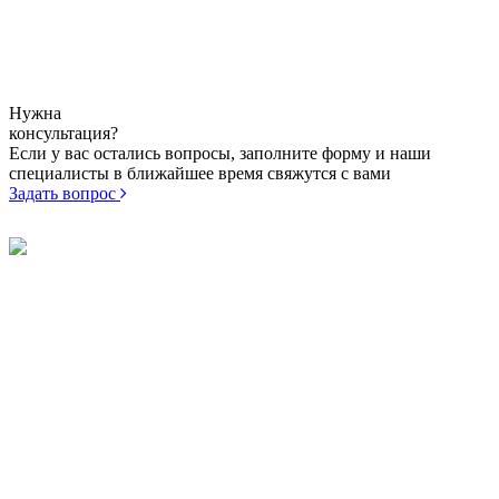
Памятник из гранита ME-49
Арт.
ме-49
33 300
от
Нужна
консультация?
Если у вас остались вопросы, заполните форму и наши
специалисты в ближайшее время свяжутся с вами
Задать вопрос
© 1996 - 2024 — Изготовление памятников
ИНН: 710602914247 ИП Синдеев Александр Борисович
71-60-71
Памятники
71-77-60
Цоколя
89674317762
Плитка
89207740740
Оградки
89674317761
Заказать звонок
Цветники
г. Тула, ул. Демидовская плотина
Столики и лавочки
18
Лампадки и вазы
г. Тула, ул. Маршала Жукова 5/2
Таблички
г. Тула, ул. Оборонная 12
Декор для
Тульское городское кладбище №1