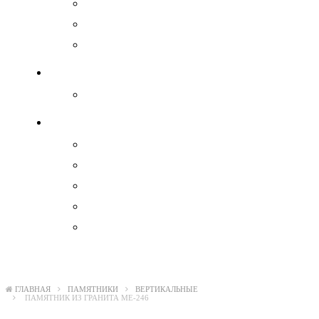
Ангелы
Свеча
Военные
Гравировка на памятнике
Гравировка на памятнике
Комплектующие
Вазы
Декоратив
Лавки и столы из камня
Тротуарная плитка
Цокольные ограждения
ГЛАВНАЯ
ПАМЯТНИКИ
ВЕРТИКАЛЬНЫЕ
ПАМЯТНИК ИЗ ГРАНИТА ME-246