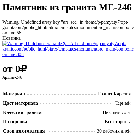
Памятник из гранита ME-246
Warning: Undefined array key "arr_see" in /home/p/pamyaty7/opt-
granit.com/public_html/bitrix/templates/monumentpro_main/component
on line 56
Новинка
от
0
Арт.
ме-246
В корзину
Материал
Гранит Карелия
Цвет материала
Черный
Качество гранита
Высший сорт
Полировка
Все стороны
Срок изготовления
30 рабочих дней