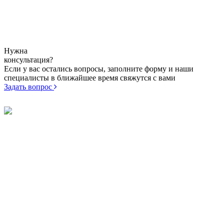
Памятник из гранита ME-246
Арт.
ме-246
33 000
от
Нужна
консультация?
Если у вас остались вопросы, заполните форму и наши
специалисты в ближайшее время свяжутся с вами
Задать вопрос
© 1996 - 2024 — Изготовление памятников
ИНН: 710602914247 ИП Синдеев Александр Борисович
71-60-71
Памятники
71-77-60
Цоколя
89674317762
Плитка
89207740740
Оградки
89674317761
Заказать звонок
Цветники
г. Тула, ул. Демидовская плотина
Столики и лавочки
18
Лампадки и вазы
г. Тула, ул. Маршала Жукова 5/2
Таблички
г. Тула, ул. Оборонная 12
Декор для
Тульское городское кладбище №1