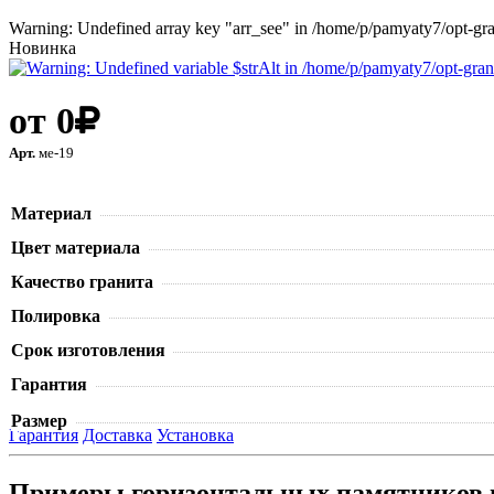
Warning: Undefined array key "arr_see" in /home/p/pamyaty7/opt-gra
Новинка
от
0
Арт.
ме-19
В корзину
Материал
Цвет материала
Качество гранита
Полировка
Срок изготовления
Гарантия
Размер
Гарантия
Доставка
Установка
Примеры горизонтальных памятников 