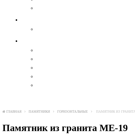
Военные
Гравировка на памятнике
Гравировка на памятнике
Комплектующие
Вазы
Декоратив
Лавки и столы из камня
Тротуарная плитка
Цокольные ограждения
ГЛАВНАЯ
ПАМЯТНИКИ
ГОРИЗОНТАЛЬНЫЕ
ПАМЯТНИК ИЗ ГРАНИТА
Памятник из гранита ME-19