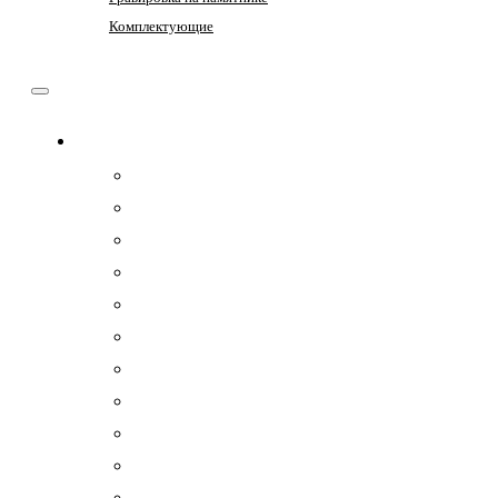
Комплектующие
Памятники
Вертикальные
Горизонтальные
Прямоугольные
Двойные
Кресты
Элитные
Комплексы (комплекты)
Гранитный композит
Керамогранит
Металлокерамика
Памятники из мрамора