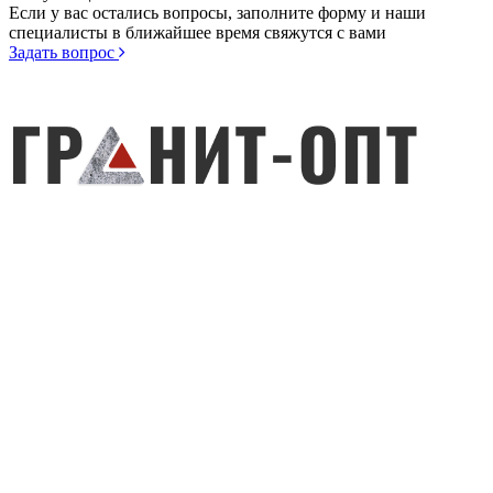
Если у вас остались вопросы, заполните форму и наши
специалисты в ближайшее время свяжутся с вами
Задать вопрос
© 1996 - 2024 — Изготовление памятников
ИНН: 710602914247 ИП Синдеев Александр Борисович
71-60-71
Памятники
71-77-60
Цоколя
89674317762
Плитка
89207740740
Оградки
89674317761
Заказать звонок
Цветники
г. Тула, ул. Демидовская плотина
Столики и лавочки
18
Лампадки и вазы
г. Тула, ул. Маршала Жукова 5/2
Таблички
г. Тула, ул. Оборонная 12
Декор для
Тульское городское кладбище №1
памятников
и №4
Гравировка
71ast@mail.ru