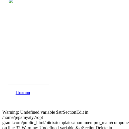
Цоколя
Warning: Undefined variable $strSectionEdit in
/home/p/pamyaty7/opt-
granit.com/public_html/bitrix/templates/monumentpro_main/component
on line 32 Warning: Undefined variable $strSectionDelete in