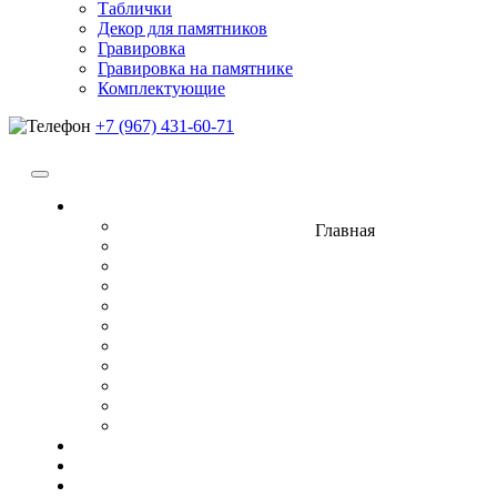
Таблички
Декор для памятников
Гравировка
Гравировка на памятнике
Комплектующие
+7 (967) 431-60-71
Памятники
Вертикальные
Главная
Горизонтальные
Прямоугольные
Двойные
Кресты
Элитные
Комплексы (комплекты)
Гранитный композит
Керамогранит
Металлокерамика
Памятники из мрамора
Цоколя
Плитка
Оградки