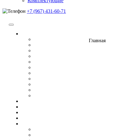
Комплектующие
+7 (967) 431-60-71
Памятники
Вертикальные
Главная
Горизонтальные
Прямоугольные
Двойные
Кресты
Элитные
Комплексы (комплекты)
Гранитный композит
Керамогранит
Металлокерамика
Памятники из мрамора
Цоколя
Плитка
Оградки
Цветники
Столики и лавочки
Каменные
Лавочки