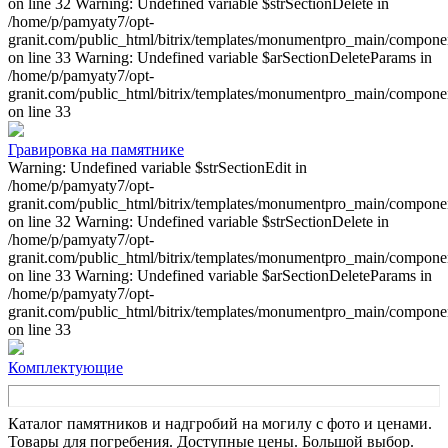
on line 32 Warning: Undefined variable $strSectionDelete in
/home/p/pamyaty7/opt-
granit.com/public_html/bitrix/templates/monumentpro_main/component
on line 33 Warning: Undefined variable $arSectionDeleteParams in
/home/p/pamyaty7/opt-
granit.com/public_html/bitrix/templates/monumentpro_main/component
on line 33
Гравировка на памятнике
Warning: Undefined variable $strSectionEdit in
/home/p/pamyaty7/opt-
granit.com/public_html/bitrix/templates/monumentpro_main/component
on line 32 Warning: Undefined variable $strSectionDelete in
/home/p/pamyaty7/opt-
granit.com/public_html/bitrix/templates/monumentpro_main/component
on line 33 Warning: Undefined variable $arSectionDeleteParams in
/home/p/pamyaty7/opt-
granit.com/public_html/bitrix/templates/monumentpro_main/component
on line 33
Комплектующие
Каталог памятников и надгробий на могилу с фото и ценами.
Товары для погребения. Доступные цены. Большой выбор.