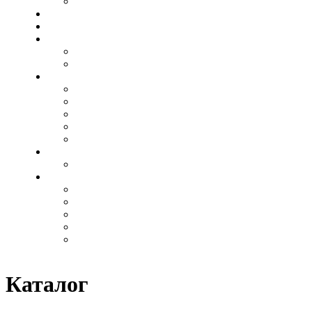
Металлические
Лампадки и вазы
Таблички
Декор для памятников
Акрил
Бронза
Гравировка
Шрифты
Иконы
Ангелы
Свеча
Военные
Гравировка на памятнике
Гравировка на памятнике
Комплектующие
Вазы
Декоратив
Лавки и столы из камня
Тротуарная плитка
Цокольные ограждения
Каталог