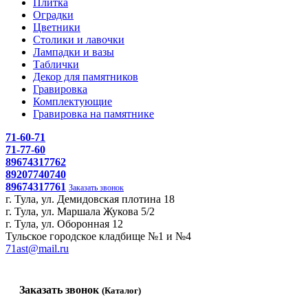
Плитка
Оградки
Цветники
Столики и лавочки
Лампадки и вазы
Таблички
Декор для памятников
Гравировка
Комплектующие
Гравировка на памятнике
71-60-71
71-77-60
89674317762
89207740740
89674317761
Заказать звонок
г. Тула, ул. Демидовская плотина 18
г. Тула, ул. Маршала Жукова 5/2
г. Тула, ул. Оборонная 12
Тульское городское кладбище №1 и №4
71ast@mail.ru
Заказать звонок
(Каталог)