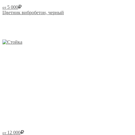
5 000
от
Цветник вибробетон, черный
12 000
от