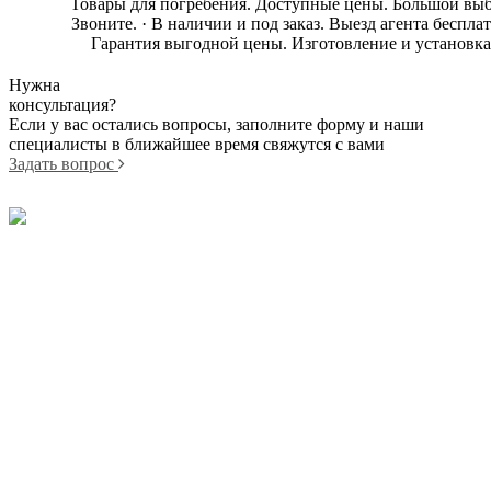
Товары для погребения. Доступные цены. Большой выб
Звоните. · В наличии и под заказ. Выезд агента бесплат
Гарантия выгодной цены. Изготовление и установка
Нужна
консультация?
Если у вас остались вопросы, заполните форму и наши
специалисты в ближайшее время свяжутся с вами
Задать вопрос
© 1996 - 2024 — Изготовление памятников
ИНН: 710602914247 ИП Синдеев Александр Борисович
71-60-71
Памятники
71-77-60
Цоколя
89674317762
Плитка
89207740740
Оградки
89674317761
Заказать звонок
Цветники
г. Тула, ул. Демидовская плотина
Столики и лавочки
18
Лампадки и вазы
г. Тула, ул. Маршала Жукова 5/2
Таблички
г. Тула, ул. Оборонная 12
Декор для
Тульское городское кладбище №1
памятников
и №4