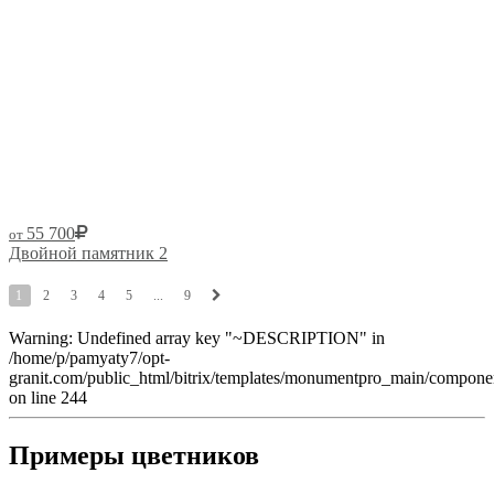
55 700
от
Двойной памятник 2
1
2
3
4
5
...
9
Warning: Undefined array key "~DESCRIPTION" in
/home/p/pamyaty7/opt-
granit.com/public_html/bitrix/templates/monumentpro_main/components
on line 244
Примеры цветников