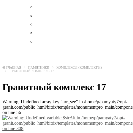
Вазы
Декоратив
Лавки и столы из камня
Тротуарная плитка
Цокольные ограждения
ГЛАВНАЯ
ПАМЯТНИКИ
КОМПЛЕКСЫ (КОМПЛЕКТЫ)
ГРАНИТНЫЙ КОМПЛЕКС 17
Гранитный комплекс 17
Warning: Undefined array key "arr_see" in /home/p/pamyaty7/opt-
granit.com/public_html/bitrix/templates/monumentpro_main/component
on line 56